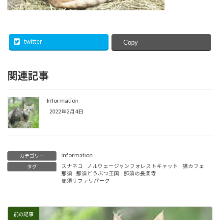
twitter
Copy
関連記事
Information
2022年2月4日
Information
カテゴリー
スナネコ
ノルウェージャンフォレストキャット
猫カフェ
タグ
那須
那須どうぶつ王国
那須の長楽寺
那須サファリパーク
前の記事