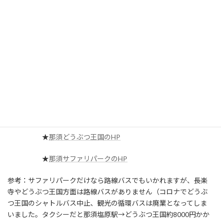
12～3月：60分1万円（ツアー開催は、120分以
上ご利用の場合のみ）
貸切なので、上記は「1組様」の料金となりま
す。
定員：4名まで（FITという小さい車でご案内致します）
開催日：4～11月は、平日のみ。
12～3月は、那須どうぶつ王国の営業日ならいつでも。
★
那須どうぶつ王国のHP
★
那須サファリパークのHP
参考：サファリパークだけなら路線バスでもいかれますが、長楽
寺やどうぶつ王国方面は路線バスがありません（コロナでどうぶ
つ王国のシャトルバス中止、観光の循環バスは廃業となってしま
いました。タクシーだと那須塩原駅→どうぶつ王国約8000円かか