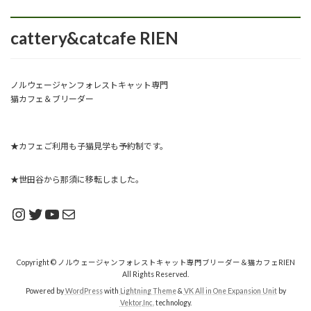
cattery&catcafe RIEN
ノルウェージャンフォレストキャット専門
猫カフェ＆ブリーダー
★カフェご利用も子猫見学も予約制です。
★世田谷から那須に移転しました。
Instagram
Twitter
YouTube
メール
Copyright © ノルウェージャンフォレストキャット専門ブリーダー＆猫カフェRIEN
All Rights Reserved.
Powered by
WordPress
with
Lightning Theme
&
VK All in One Expansion Unit
by
Vektor,Inc.
technology.